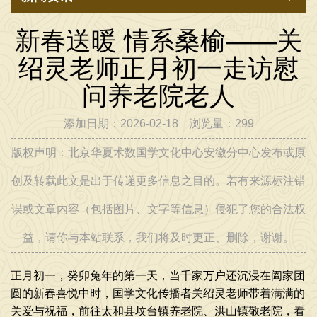
2026年6月5日，在工作室给学生一起研究国学文化 [2026-06-05]
新春送暖 情系桑榆——关
2026年7月1日，在工作室给学生一起，学习传统文化 [2026-07-02]
绍灵老师正月初一走访慰
问养老院老人
添加日期：2026-02-18 浏览量：299
版权声明：北京华夏术数国学文化中心安徽分中心发布或原
创及转载此文是出于传递更多信息之目的。若有来源标注错
误或文章内容（包括图片、文字等信息）侵犯了您的合法权
益，请你与本站联系，我们将及时更正、删除，谢谢。
正月初一，癸卯兔年的第一天，当千家万户还沉浸在阖家团
圆的新春喜悦中时，国学文化传播者关绍灵老师带着满满的
关爱与祝福，前往太和县坟台镇养老院、洪山镇敬老院，看