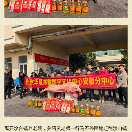
离开坟台镇养老院，关绍灵老师一行马不停蹄地赶往洪山镇