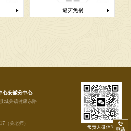
避灾免祸
中心安徽分中心
县城关镇健康东路
917（关老师）
负责人微信号
电话