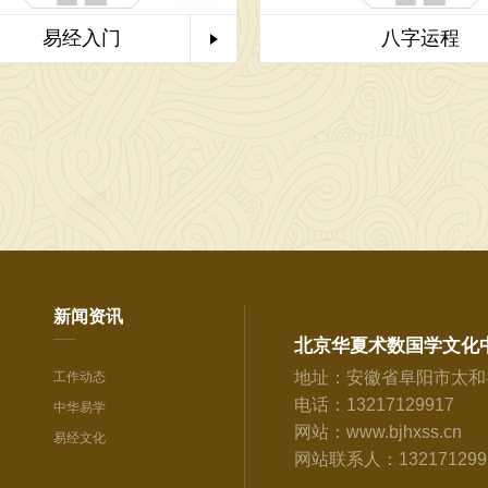
易经入门
八字运程
新闻资讯
北京华夏术数国学文化
地址：安徽省阜阳市太和
工作动态
电话：13217129917
中华易学
网站：www.bjhxss.cn
易经文化
网站联系人：13217129