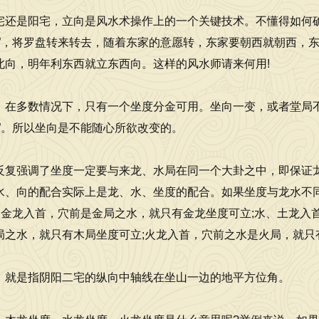
宅还是阳宅，立向是风水术操作上的一个关键技术。不懂得如何
师”，将罗盘转来转去，随着东家的意愿转，东家要朝西就朝西，
北向，明年利东西就立东西向。这样的风水师请来何用!
，在多数情况下，只有一个坐度分金可用。坐向一变，或者堂局不
卦”。所以坐向是不能随心所欲改变的。
反复强调了坐度一定要与来龙、水局在同一个大卦之中，即保证
水、向的配合实际上是龙、水、坐度的配合。如果坐度与龙水不
”。金龙入首，穴前是金局之水，就只有金龙坐度可立;水、土龙入
局之水，就只有木局坐度可立;火龙入首，穴前之水是火局，就只
，就是指阴阳二宅的纵向中轴线在坐山一边的地平方位角。