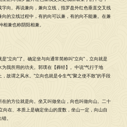
或字向。再说兼向，兼向立线，指罗盘外红色垂直交叉线
兼向的立线过程中，有的向可以兼，有的向不能兼。在兼
这种相兼也称阴阳相兼。
“立向”了。确定坐与向通常简称叫“立向”，立向就是
水为我所用的功夫。郭璞在【葬经】。中说“气行于地
，故谓之风水。”立向也就是令生气“聚之使不散”的手段
所在的方位就是向。坐又叫做坐山，向也叫做向山。二十
立向在、本质上是确定坐山的度数，坐山一定，向山自
出错。