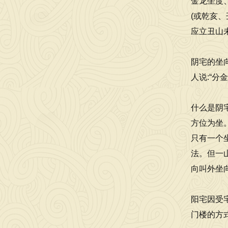
金龙坐度
(或乾亥
应立丑山
阴宅的坐
人说:“分
什么是阴
方位为坐
只有一个
法。但一
向叫外坐
阳宅因受
门楼的方