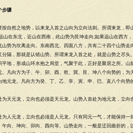
个步骤
要按自然之地势，以来龙入首之山向为立向法则。所谓来龙，即
果远山在东北，近山在西南，此山势为艮坤走向;如果远山在西方
此山势为坎离走向。东南西北、四面八方，共有二十四个山势走
江分隔，那就是认错山势。所谓来龙入首之处，就是山势之尽头
积平地，形成山环水抱之局堂，气聚于此，正好是聚居之所。山
元。凡向方为子、午、卯、酉、乾、巽、艮、坤八个向势的，为
为地元龙。凡向方为癸、丁、乙、辛、寅、申、巳、亥八个向势
处为天元龙，立向也必须是天元龙。山势入首处为地元龙，立向
处为人元龙，立向也必须是人元龙。只有同元一气，才能保持一
、午向、坤向、卯向、酉向等。山势走向，一般是迂回曲折的，