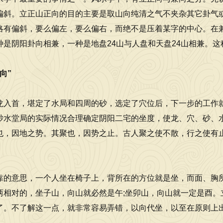
偏斜。立正山正向的目的主要是取山向纯清之气不夹杂其它卦气
 [2026-07-02]
略有偏斜，要么偏左，要么偏右，而绝不是压着某字的中心。在
种是阴阳卦向相兼，一种是地盘24山与人盘和天盘24山相兼。
向”
龙入首，堪定了水局和四周的砂，选定了穴位后，下一步的工作就是
砂水堂局的实际情况合理确定阴阳二宅的坐度，使龙、穴、砂、
也，因地之势。其聚也，因势之止。古人聚之使不散，行之使有止
靠的意思，一个人坐在椅子上，背所在的方位就是坐，而面、胸
两相对的，坐子山，向山就必然是午;坐卯山，向山就一定是酉。
了。不了解这一点，就非常容易弄错，以向代坐，以至在原则上