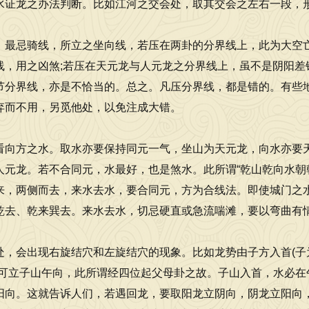
水证龙之办法判断。比如江河之交会处，取其交会之左右一段，形
，最忌骑线，所立之坐向线，若压在两卦的分界线上，此为大空亡
线，用之凶煞;若压在天元龙与人元龙之分界线上，虽不是阴阳差
节分界线，亦是不恰当的。总之。凡压分界线，都是错的。有些
弃而不用，另觅他处，以免注成大错。
看向方之水。取水亦要保持同元一气，坐山为天元龙，向水亦要天
人元龙。若不合同元，水最好，也是煞水。此所谓“乾山乾向水朝乾
来，两侧而去，来水去水，要合同元，方为合线法。即使城门之
乾去、乾来巽去。来水去水，切忌硬直或急流喘滩，要以弯曲有
处，会出现右旋结穴和左旋结穴的现象。比如龙势由子方入首(子
不可立子山午向，此所谓经四位起父母卦之故。子山入首，水必
阳向。这就告诉人们，若遇回龙，要取阳龙立阴向，阴龙立阳向