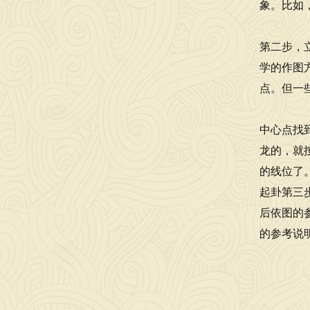
象。比如
第二步，
学的作图
点。但一
中心点找
龙的，就
的线位了
起卦第三
后依图的
的参考说