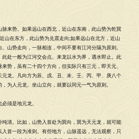
山脉来势。如果远山在西北，近山在东南，此山势为乾巽
，近山在东方，此山势为兑震走向;如果远山在北方，近山
向。山势走向，一脉相连，中间不要有江河分隔为原则。
。此处一般为江河交会点。来龙以水为界，遇水即止。此
脉来势，虽有二十四个方向，但实际只有三元，即天元、
天元龙。凡向方为辰、戌、丑、未、壬、丙、甲、庚八个
的，为人元龙。坐山立向，就要以同元一气为原则。
也必须是地元龙。
卦纯清。比如，山势入首处为巽向，巽为天元龙，就可能
以入首一段为准则。有些地方，山脉遥远，无法观察，只