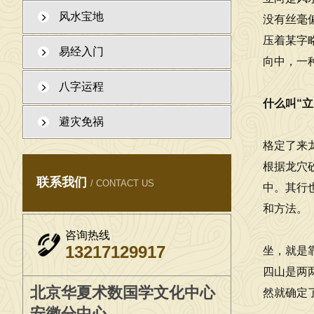
风水宝地
没有丝毫
2026年7月1日，在工作室给学生一起，学习传统文化
压着某字
易经入门
向中，一
八字运程
什么叫“立
避灾免祸
格定了来
根据龙穴
联系我们
/ CONTACT US
中。其行
和方法。
咨询热线
13217129917
坐，就是
四山是两
北京华夏术数国学文化中心
然就确定
安徽分中心