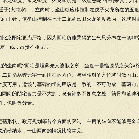
、木龙坐度、水龙坐度、火龙坐度是什么意思呢?举例来说，如
、壬子)火龙水口，立向时，坐山就应该控制在戊子火龙所在的五
未向正针，使坐山控制在七十二龙的己丑火龙的度数内。这就叫
向比之阳宅更为严格，因为阴宅所能乘得的生气只分布在一条非
金差一线，富贵不相见”。
宅的坐向呢?阴宅是埋葬先人遗骸之所，坐度一是指遗骸之头部(棺
。二是指墓碑无字一面所在的方位。与坐相对的方位就叫做向山
坐度可用，遗骸与墓碑的坐向应该是一致的，不可做成一墓两向
山两向的阴宅富力是不大的，总有许多不如意之处。筋骨和墓碑
向，也叫外分金。
宅基形状、政府规划等各个方面的限制，主房的坐向不能够完全
式消砂纳水，一山两向的情况比较常见。