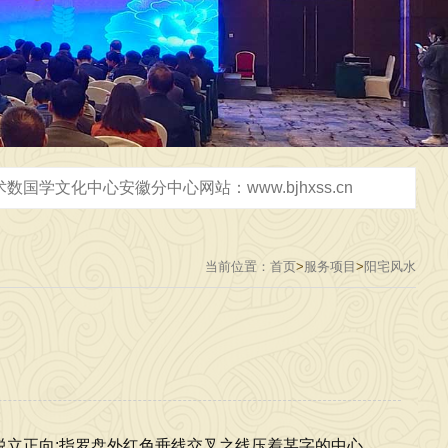
2026年3月31日，在芜湖市给企业设计2千平米办公室，弘扬中华优秀传统文化，传播正能量，广接善缘交天下朋友 [2026-03-31]
2026年5月18日，天津三天研学圆满结束，返回阜阳市，弘扬中华优秀传统文化，传播正能量，广接善缘，交天下朋友 [2026-05-18]
当前位置：
首页
>
服务项目
>
阳宅风水
-06-06]
立正向:指罗盘外红色垂线交叉之线压着某字的中心，