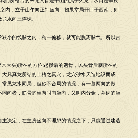
果我们所格出的来龙入首是子山的戊子火龙，水口是辛戌
度之内，立子山午向正针坐向。如果堂局开口于西南，则
做龙水向三连珠。
常狭小的线脉之内，稍一偏移，就可能脱离脉气。所以古
木大头)所在的方位;起攒后的遗骨，以头骨后脑所在的
。大凡真龙所结的上格之真穴，龙穴砂水天造地设而成，
。常见龙水同局，但砂不合局的情况，有一墓两向的做
不同向者，筋骨的坐向叫内坐向，又叫内分金，墓碑的坐
自主决定，在主房坐向不理想的情况之下，只能通过建造