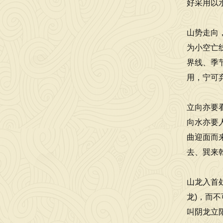
好采用以
山势走向
为小空亡
界线、季
用，宁可
立向亦要
向水亦要
曲迎面而
去、巽来
山龙入首
龙)，而
叫阴龙立