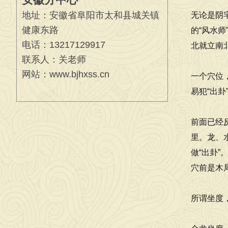
地址：安徽省阜阳市太和县城关镇
无论是阴
健康东路
的“风水
电话：13217129917
北就立南
联系人：关老师
网站：www.bjhxss.cn
一个穴位
易犯“出
前面已经
里。龙、
做“出卦
穴前是木
所谓坐度