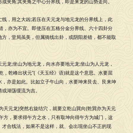
成夹角;其夹角之中心分界线，即是来龙的山势走向。
线，用之大凶;若压在天元龙与地元龙的分界线上，此
错，亦为不宜。即使压在五格分金分界线、六十四卦分
地方，堂局虽美，但属骑线出卦，或阴阳差错，都不能取
元龙;坐山为地元龙，向水亦要地元龙;坐山为人元龙，
，乾峰出状元”(《天玉经》语)就是这个意思。水要屈
水，亦是如此。比如立子午山向，水要坤来艮去、艮来坤
情或湖荡缓流为吉。
为天元龙)突然右旋结穴，就要立乾山巽向(乾巽亦为天元
在午方，要求得午方之水，只有取坤向得午方为城门，这
，才合线法，如果不是这样，就、会出现坐山不正的现