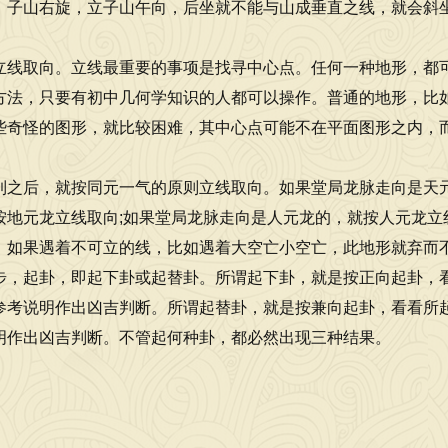
，子山右旋，立子山午向，后坐就不能与山成垂直之线，就会斜
立线取向。立线最重要的事项是找寻中心点。任何一种地形，都
方法，只要有初中几何学知识的人都可以操作。普通的地形，比
些奇怪的图形，就比较困难，其中心点可能不在平面图形之内，
到之后，就按同元一气的原则立线取向。如果堂局龙脉走向是天元
按地元龙立线取向;如果堂局龙脉走向是人元龙的，就按人元龙立
。如果遇着不可立的线，比如遇着大空亡小空亡，此地形就弃而
步，起卦，即起下卦或起替卦。所谓起下卦，就是按正向起卦，
参考说明作出凶吉判断。所谓起替卦，就是按兼向起卦，看看所
明作出凶吉判断。不管起何种卦，都必然出现三种结果。