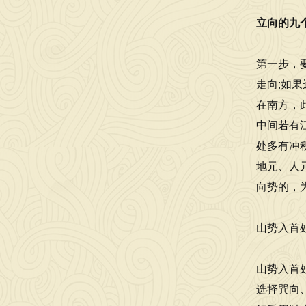
立向的九
第一步，
走向;如
在南方，
中间若有
处多有冲
地元、人
向势的，
山势入首
山势入首
选择巽向