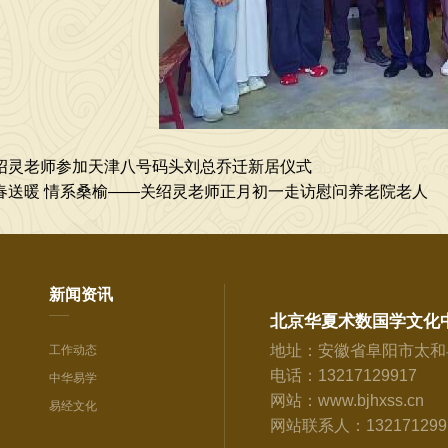
绍灵老师参加天津八号码头刘总乔迁新居仪式
春送暖 情系桑榆——关绍灵老师正月初一走访慰问养老院老人
新闻资讯
北京华夏术数国学文化
地址：安徽省阜阳市太和
工作动态
电话：13217129917
中华易学
网站：www.bjhxss.cn
易经文化
网站联系人：13217129