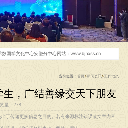
2026年3月31日，在芜湖市给企业设计2千平米办公室，弘扬中华优秀传统文化，传播正能量，广接善缘交天下朋友 [2026-03-31]
当前位置：
首页
>
新闻资讯
>
工作动态
2026年5月18日，天津三天研学圆满结束，返回阜阳市，弘扬中华优秀传统文化，传播正能量，广接善缘，交天下朋友 [2026-05-18]
学生，广结善缘交天下朋友
-06-06]
浏览量：278
是出于传递更多信息之目的。若有来源标注错误或文章内容
本站联系，我们将及时更正、删除，谢谢。