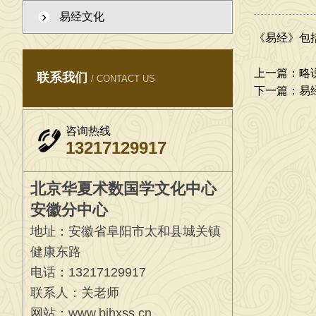
易经文化
2026年6月5日，在工作室给学生一起研究国学文化 
《易经》包
上一篇：
略
联系我们
/ CONTACT US
2026年7月1日，在工作室给学生一起，学习传统文化
下一篇：
易
咨询热线
13217129917
北京华夏术数国学文化中心
安徽分中心
地址：安徽省阜阳市太和县城关镇
健康东路
电话：13217129917
联系人：关老师
网站：www.bjhxss.cn