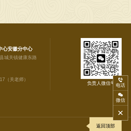
中心安徽分中心
县城关镇健康东路
917（关老师）
负责人微信号
电话
微信
返回顶部