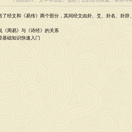
[2026-06-05]
括了经文和《易传》两个部分，其间经文由卦、爻、卦名、卦辞
说《周易》与《诗经》的关系
 [2026-07-02]
经基础知识快速入门