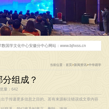
2026年3月31日，在芜湖市给企业设计2千平米办公室，弘扬中华优秀传统文化，传播正能量，广接善缘交天下朋友 [2026-03-31]
当前位置：
首页
>
新闻资讯
>
中华易学
部分组成？
2026年5月18日，天津三天研学圆满结束，返回阜阳市，弘扬中华优秀传统文化，传播正能量，广接善缘，交天下朋友 [2026-05-18]
浏览量：642
是出于传递更多信息之目的。若有来源标注错误或文章内容
-06-06]
本站联系，我们将及时更正、删除，谢谢。